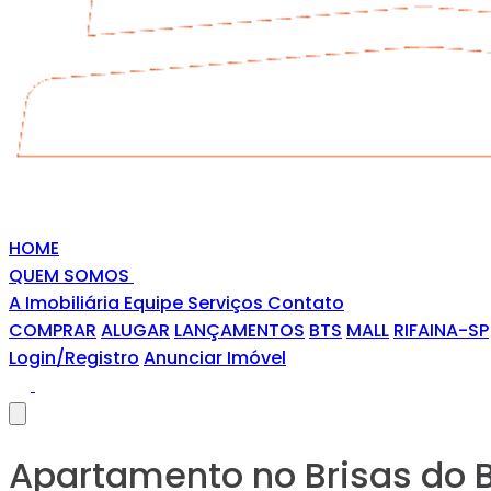
HOME
QUEM SOMOS
A Imobiliária
Equipe
Serviços
Contato
COMPRAR
ALUGAR
LANÇAMENTOS
BTS
MALL
RIFAINA-SP
Login/Registro
Anunciar Imóvel
Apartamento no Brisas do B