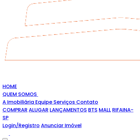
HOME
QUEM SOMOS
A Imobiliária
Equipe
Serviços
Contato
COMPRAR
ALUGAR
LANÇAMENTOS
BTS
MALL
RIFAINA-
SP
Login/Registro
Anunciar Imóvel