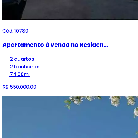
Cód. 10780
Apartamento à venda no Residen...
2 quartos
2 banheiros
74,00m²
R$ 550.000,00