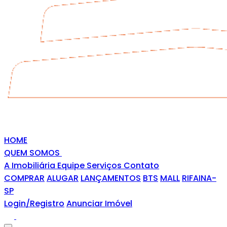
HOME
QUEM SOMOS
A Imobiliária
Equipe
Serviços
Contato
COMPRAR
ALUGAR
LANÇAMENTOS
BTS
MALL
RIFAINA-
SP
Login/Registro
Anunciar Imóvel