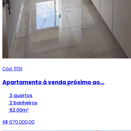
Cód. 11151
Apartamento á venda próximo ao...
3 quartos
2 banheiros
92,00m²
R$ 670.000,00