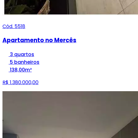
Cód. 5518
Apartamento no Mercês
3 quartos
5 banheiros
138,00m²
R$ 1.380.000,00