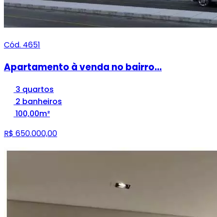
Cód. 4651
Apartamento à venda no bairro...
3 quartos
2 banheiros
100,00m²
R$ 650.000,00