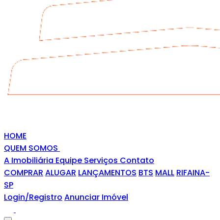
HOME
QUEM SOMOS
A Imobiliária
Equipe
Serviços
Contato
COMPRAR
ALUGAR
LANÇAMENTOS
BTS
MALL
RIFAINA-
SP
Login/Registro
Anunciar Imóvel