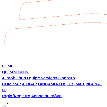
HOME
QUEM SOMOS
A Imobiliária
Equipe
Serviços
Contato
COMPRAR
ALUGAR
LANÇAMENTOS
BTS
MALL
RIFAINA-
SP
Login/Registro
Anunciar Imóvel