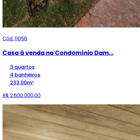
Cód. 11056
Casa à venda no Condomínio Dam...
3 quartos
4 banheiros
233,00m²
R$ 2.600.000,00