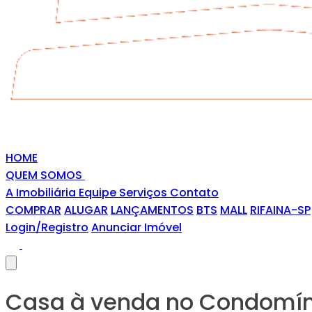
HOME
QUEM SOMOS
A Imobiliária
Equipe
Serviços
Contato
COMPRAR
ALUGAR
LANÇAMENTOS
BTS
MALL
RIFAINA-SP
Login/Registro
Anunciar Imóvel
Casa à venda no Condomíni