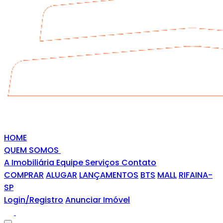
HOME
QUEM SOMOS
A Imobiliária
Equipe
Serviços
Contato
COMPRAR
ALUGAR
LANÇAMENTOS
BTS
MALL
RIFAINA-
SP
Login/Registro
Anunciar Imóvel