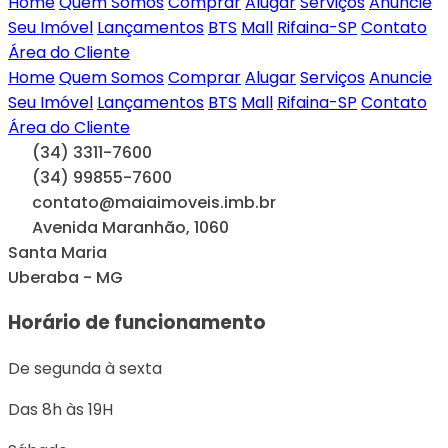
Home
Quem Somos
Comprar
Alugar
Serviços
Anuncie
Seu Imóvel
Lançamentos
BTS
Mall
Rifaina-SP
Contato
Área do Cliente
Home
Quem Somos
Comprar
Alugar
Serviços
Anuncie
Seu Imóvel
Lançamentos
BTS
Mall
Rifaina-SP
Contato
Área do Cliente
(34) 3311-7600
(34) 99855-7600
contato@maiaimoveis.imb.br
Avenida Maranhão, 1060
Santa Maria
Uberaba - MG
Horário de funcionamento
De segunda à sexta
Das 8h às 19H