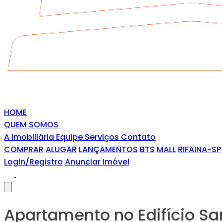
HOME
QUEM SOMOS
A Imobiliária
Equipe
Serviços
Contato
COMPRAR
ALUGAR
LANÇAMENTOS
BTS
MALL
RIFAINA-SP
Login/Registro
Anunciar Imóvel
Apartamento no Edifício S