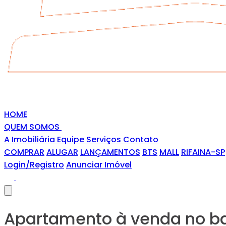
HOME
QUEM SOMOS
A Imobiliária
Equipe
Serviços
Contato
COMPRAR
ALUGAR
LANÇAMENTOS
BTS
MALL
RIFAINA-SP
Login/Registro
Anunciar Imóvel
Apartamento à venda no ba