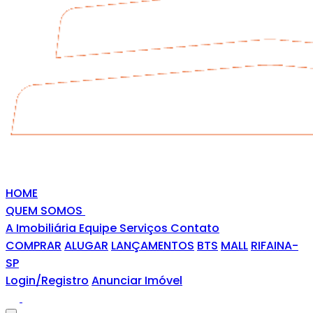
HOME
QUEM SOMOS
A Imobiliária
Equipe
Serviços
Contato
COMPRAR
ALUGAR
LANÇAMENTOS
BTS
MALL
RIFAINA-
SP
Login/Registro
Anunciar Imóvel