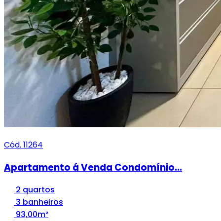
Cód. 11264
Apartamento á Venda Condomínio...
2 quartos
3 banheiros
93,00m²