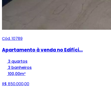
Cód. 10789
Apartamento à venda no Edifíci...
3 quartos
3 banheiros
100,00m²
R$ 850.000,00