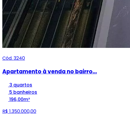
Cód. 3240
Apartamento à venda no bairro...
3 quartos
5 banheiros
196,00m²
R$ 1.350.000,00