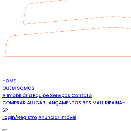
HOME
QUEM SOMOS
A Imobiliária
Equipe
Serviços
Contato
COMPRAR
ALUGAR
LANÇAMENTOS
BTS
MALL
RIFAINA-
SP
Login/Registro
Anunciar Imóvel