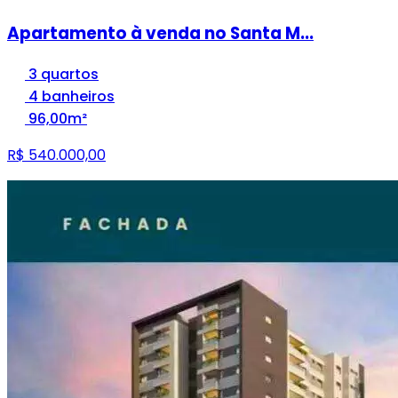
Apartamento à venda no Santa M...
3 quartos
4 banheiros
96,00m²
R$ 540.000,00