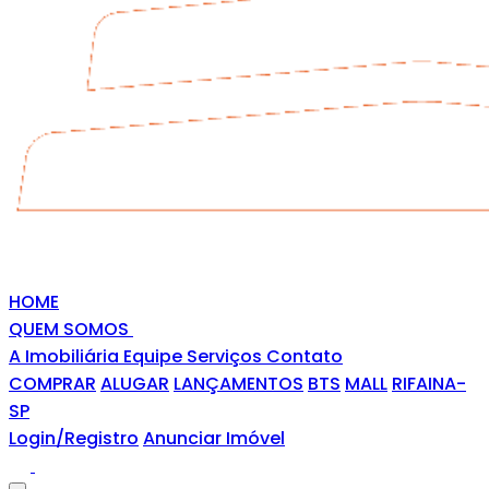
HOME
QUEM SOMOS
A Imobiliária
Equipe
Serviços
Contato
COMPRAR
ALUGAR
LANÇAMENTOS
BTS
MALL
RIFAINA-
SP
Login/Registro
Anunciar Imóvel