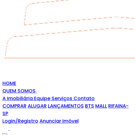
HOME
QUEM SOMOS
A Imobiliária
Equipe
Serviços
Contato
COMPRAR
ALUGAR
LANÇAMENTOS
BTS
MALL
RIFAINA-
SP
Login/Registro
Anunciar Imóvel