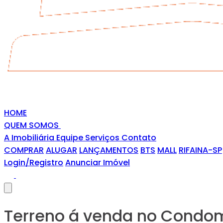
HOME
QUEM SOMOS
A Imobiliária
Equipe
Serviços
Contato
COMPRAR
ALUGAR
LANÇAMENTOS
BTS
MALL
RIFAINA-SP
Login/Registro
Anunciar Imóvel
Terreno á venda no Condom