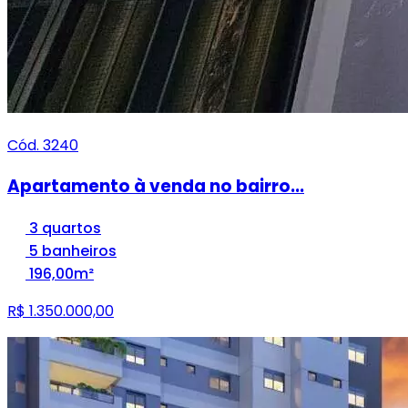
Cód. 3240
Apartamento à venda no bairro...
3 quartos
5 banheiros
196,00m²
R$ 1.350.000,00