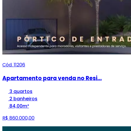
Cód. 11206
Apartamento para venda no Resi...
3 quartos
2 banheiros
84,00m²
R$ 860.000,00