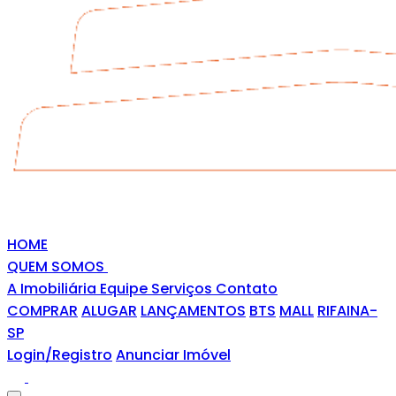
HOME
QUEM SOMOS
A Imobiliária
Equipe
Serviços
Contato
COMPRAR
ALUGAR
LANÇAMENTOS
BTS
MALL
RIFAINA-
SP
Login/Registro
Anunciar Imóvel