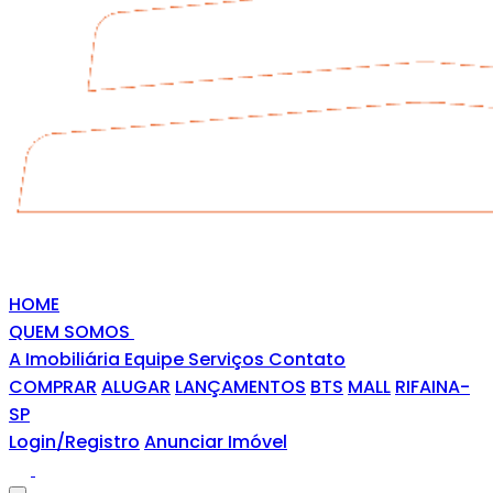
HOME
QUEM SOMOS
A Imobiliária
Equipe
Serviços
Contato
COMPRAR
ALUGAR
LANÇAMENTOS
BTS
MALL
RIFAINA-
SP
Login/Registro
Anunciar Imóvel