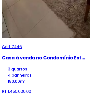
Cód. 7446
Casa à venda no Condomínio Est...
3 quartos
4 banheiros
180,00m²
R$ 1.450.000,00