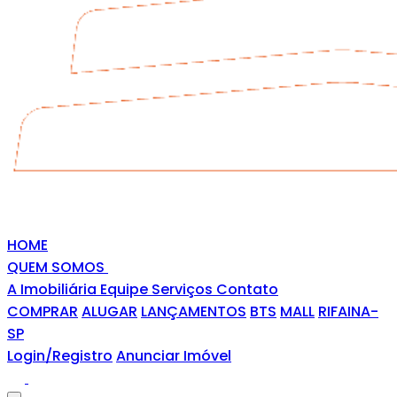
HOME
QUEM SOMOS
A Imobiliária
Equipe
Serviços
Contato
COMPRAR
ALUGAR
LANÇAMENTOS
BTS
MALL
RIFAINA-
SP
Login/Registro
Anunciar Imóvel