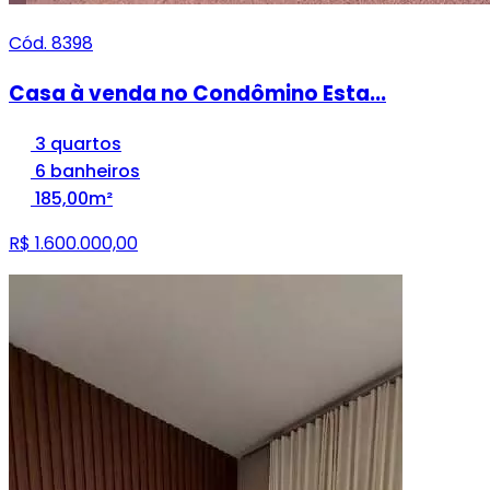
Cód. 8398
Casa à venda no Condômino Esta...
3 quartos
6 banheiros
185,00m²
R$ 1.600.000,00