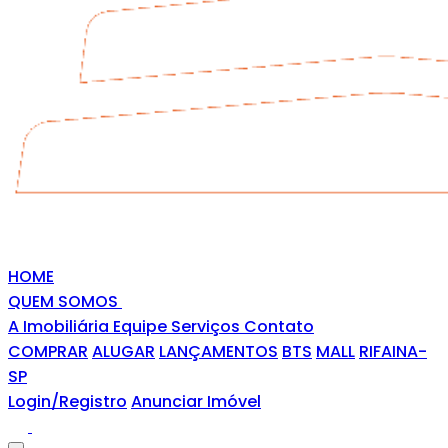
HOME
QUEM SOMOS
A Imobiliária
Equipe
Serviços
Contato
COMPRAR
ALUGAR
LANÇAMENTOS
BTS
MALL
RIFAINA-
SP
Login/Registro
Anunciar Imóvel