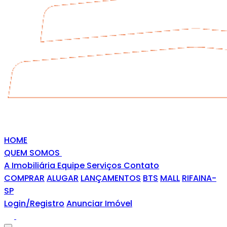
HOME
QUEM SOMOS
A Imobiliária
Equipe
Serviços
Contato
COMPRAR
ALUGAR
LANÇAMENTOS
BTS
MALL
RIFAINA-
SP
Login/Registro
Anunciar Imóvel