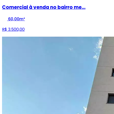
Comercial à venda no bairro me...
60,00m²
R$ 3.500,00