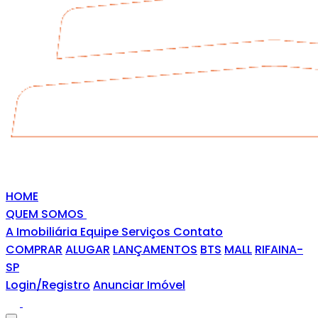
HOME
QUEM SOMOS
A Imobiliária
Equipe
Serviços
Contato
COMPRAR
ALUGAR
LANÇAMENTOS
BTS
MALL
RIFAINA-
SP
Login/Registro
Anunciar Imóvel