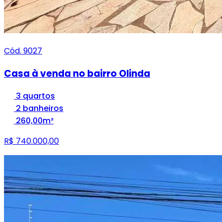
Cód. 9027
Casa à venda no bairro Olinda
3 quartos
2 banheiros
260,00m²
R$ 740.000,00