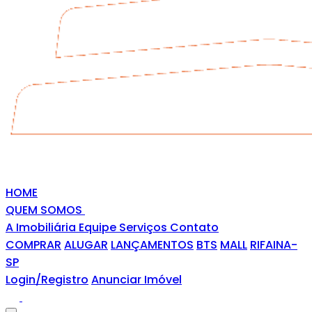
HOME
QUEM SOMOS
A Imobiliária
Equipe
Serviços
Contato
COMPRAR
ALUGAR
LANÇAMENTOS
BTS
MALL
RIFAINA-
SP
Login/Registro
Anunciar Imóvel