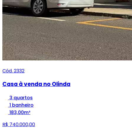
Cód. 2332
Casa à venda no Olinda
3 quartos
1 banheiro
183,00m²
R$ 740.000,00