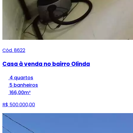
Cód. 8622
Casa à venda no bairro Olinda
4 quartos
5 banheiros
166,00m²
R$ 500.000,00