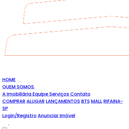
HOME
QUEM SOMOS
A Imobiliária
Equipe
Serviços
Contato
COMPRAR
ALUGAR
LANÇAMENTOS
BTS
MALL
RIFAINA-
SP
Login/Registro
Anunciar Imóvel