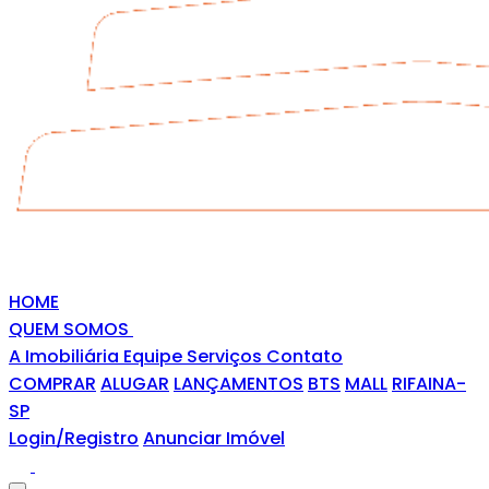
HOME
QUEM SOMOS
A Imobiliária
Equipe
Serviços
Contato
COMPRAR
ALUGAR
LANÇAMENTOS
BTS
MALL
RIFAINA-
SP
Login/Registro
Anunciar Imóvel