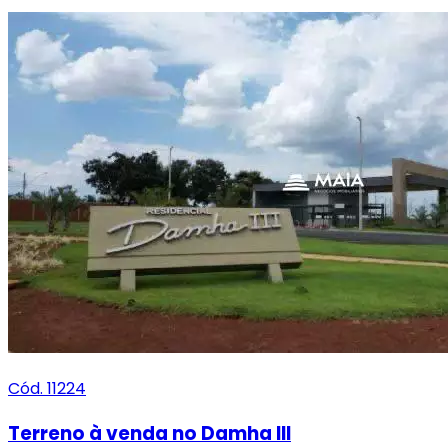
Cód. 11224
Terreno à venda no Damha III