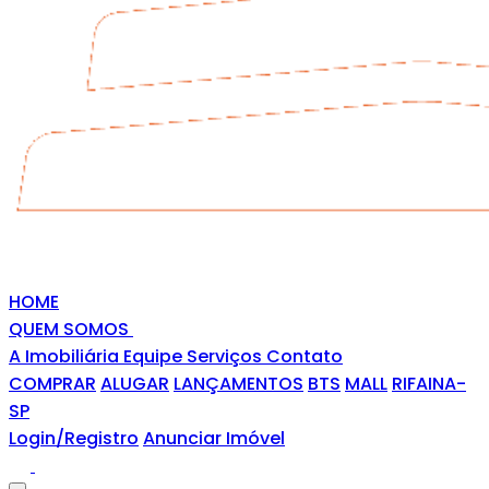
HOME
QUEM SOMOS
A Imobiliária
Equipe
Serviços
Contato
COMPRAR
ALUGAR
LANÇAMENTOS
BTS
MALL
RIFAINA-
SP
Login/Registro
Anunciar Imóvel