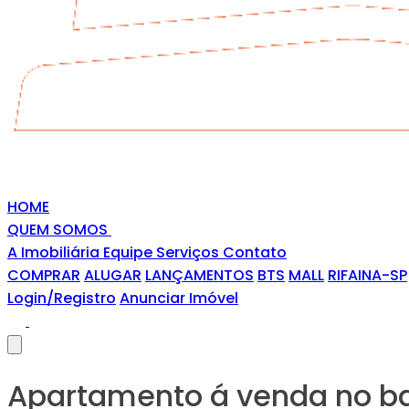
HOME
QUEM SOMOS
A Imobiliária
Equipe
Serviços
Contato
COMPRAR
ALUGAR
LANÇAMENTOS
BTS
MALL
RIFAINA-SP
Login/Registro
Anunciar Imóvel
Apartamento á venda no ba