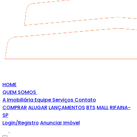
HOME
QUEM SOMOS
A Imobiliária
Equipe
Serviços
Contato
COMPRAR
ALUGAR
LANÇAMENTOS
BTS
MALL
RIFAINA-
SP
Login/Registro
Anunciar Imóvel