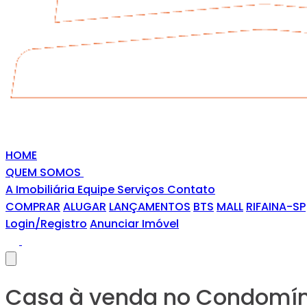
HOME
QUEM SOMOS
A Imobiliária
Equipe
Serviços
Contato
COMPRAR
ALUGAR
LANÇAMENTOS
BTS
MALL
RIFAINA-SP
Login/Registro
Anunciar Imóvel
Casa à venda no Condomín