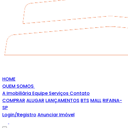
HOME
QUEM SOMOS
A Imobiliária
Equipe
Serviços
Contato
COMPRAR
ALUGAR
LANÇAMENTOS
BTS
MALL
RIFAINA-
SP
Login/Registro
Anunciar Imóvel