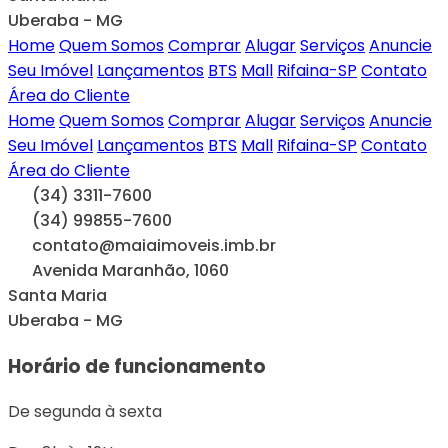
Uberaba - MG
Home
Quem Somos
Comprar
Alugar
Serviços
Anuncie
Seu Imóvel
Lançamentos
BTS
Mall
Rifaina-SP
Contato
Área do Cliente
Home
Quem Somos
Comprar
Alugar
Serviços
Anuncie
Seu Imóvel
Lançamentos
BTS
Mall
Rifaina-SP
Contato
Área do Cliente
(34) 3311-7600
(34) 99855-7600
contato@maiaimoveis.imb.br
Avenida Maranhão, 1060
Santa Maria
Uberaba - MG
Horário de funcionamento
De segunda à sexta