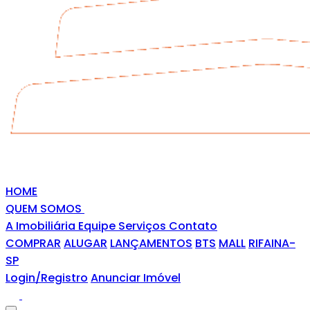
HOME
QUEM SOMOS
A Imobiliária
Equipe
Serviços
Contato
COMPRAR
ALUGAR
LANÇAMENTOS
BTS
MALL
RIFAINA-
SP
Login/Registro
Anunciar Imóvel