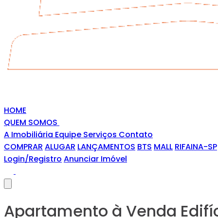
HOME
QUEM SOMOS
A Imobiliária
Equipe
Serviços
Contato
COMPRAR
ALUGAR
LANÇAMENTOS
BTS
MALL
RIFAINA-SP
Login/Registro
Anunciar Imóvel
Apartamento à Venda Edifíc