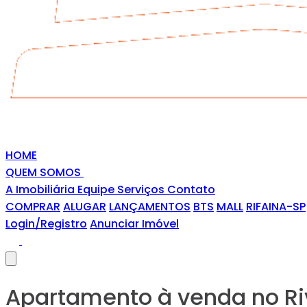
HOME
QUEM SOMOS
A Imobiliária
Equipe
Serviços
Contato
COMPRAR
ALUGAR
LANÇAMENTOS
BTS
MALL
RIFAINA-SP
Login/Registro
Anunciar Imóvel
Apartamento à venda no Ri