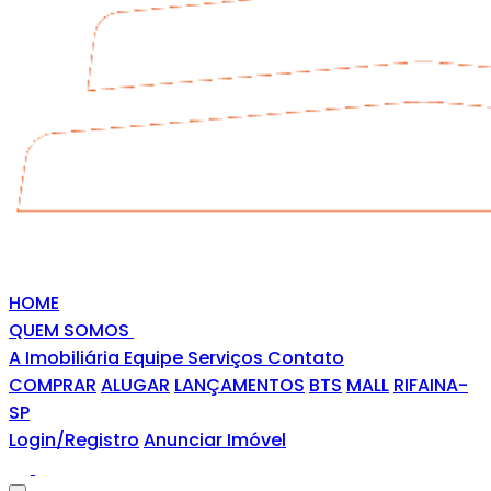
HOME
QUEM SOMOS
A Imobiliária
Equipe
Serviços
Contato
COMPRAR
ALUGAR
LANÇAMENTOS
BTS
MALL
RIFAINA-
SP
Login/Registro
Anunciar Imóvel