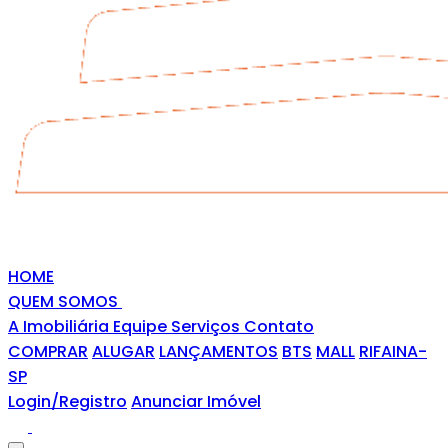
HOME
QUEM SOMOS
A Imobiliária
Equipe
Serviços
Contato
COMPRAR
ALUGAR
LANÇAMENTOS
BTS
MALL
RIFAINA-
SP
Login/Registro
Anunciar Imóvel