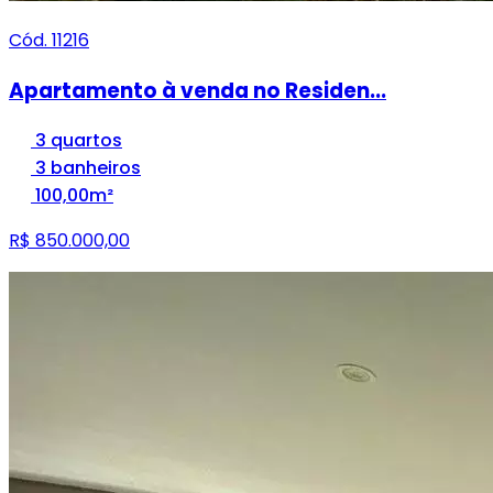
Cód. 11216
Apartamento à venda no Residen...
3 quartos
3 banheiros
100,00m²
R$ 850.000,00