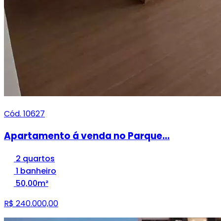
Cód. 10627
Apartamento á venda no Parque...
2 quartos
1 banheiro
50,00m²
R$ 240.000,00