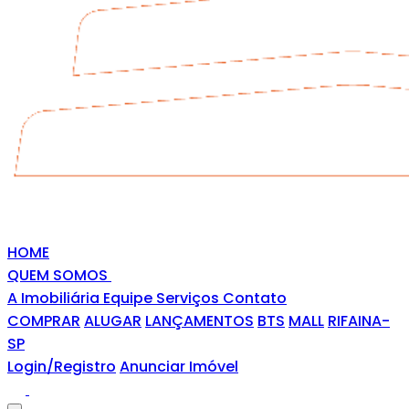
HOME
QUEM SOMOS
A Imobiliária
Equipe
Serviços
Contato
COMPRAR
ALUGAR
LANÇAMENTOS
BTS
MALL
RIFAINA-
SP
Login/Registro
Anunciar Imóvel