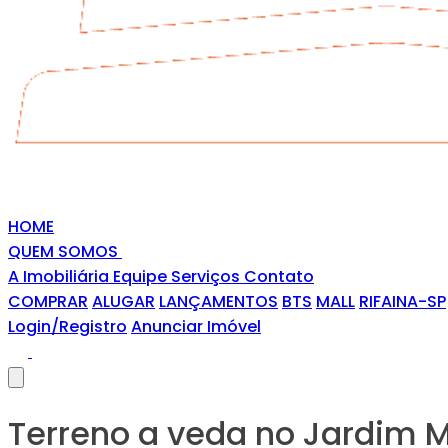
HOME
QUEM SOMOS
A Imobiliária
Equipe
Serviços
Contato
COMPRAR
ALUGAR
LANÇAMENTOS
BTS
MALL
RIFAINA-SP
Login/Registro
Anunciar Imóvel
Terreno a veda no Jardim 