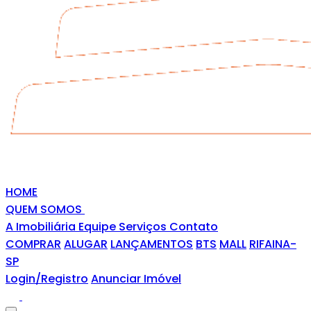
HOME
QUEM SOMOS
A Imobiliária
Equipe
Serviços
Contato
COMPRAR
ALUGAR
LANÇAMENTOS
BTS
MALL
RIFAINA-
SP
Login/Registro
Anunciar Imóvel