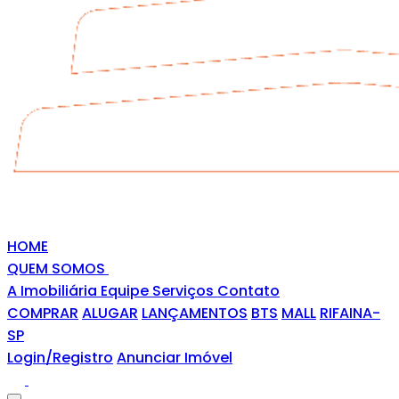
HOME
QUEM SOMOS
A Imobiliária
Equipe
Serviços
Contato
COMPRAR
ALUGAR
LANÇAMENTOS
BTS
MALL
RIFAINA-
SP
Login/Registro
Anunciar Imóvel