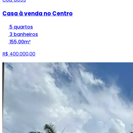
Casa à venda no Centro
5 quartos
3 banheiros
155,00m²
R$ 400.000,00