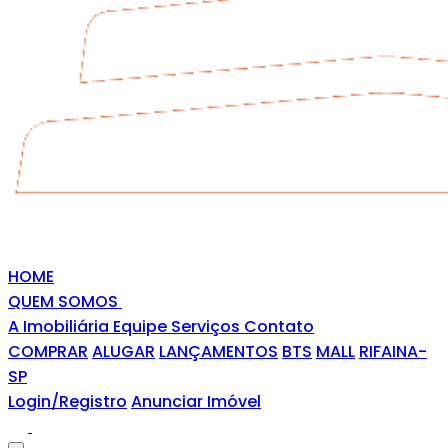
HOME
QUEM SOMOS
A Imobiliária
Equipe
Serviços
Contato
COMPRAR
ALUGAR
LANÇAMENTOS
BTS
MALL
RIFAINA-
SP
Login/Registro
Anunciar Imóvel