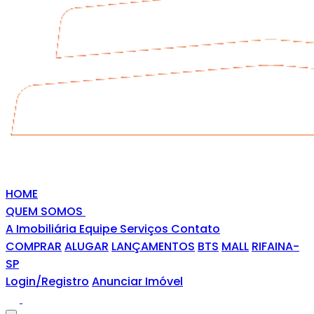
HOME
QUEM SOMOS
A Imobiliária
Equipe
Serviços
Contato
COMPRAR
ALUGAR
LANÇAMENTOS
BTS
MALL
RIFAINA-
SP
Login/Registro
Anunciar Imóvel