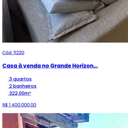
Cód. 11220
Casa à venda no Grande Horizon...
3 quartos
2 banheiros
322,00m²
R$ 1.400.000,00