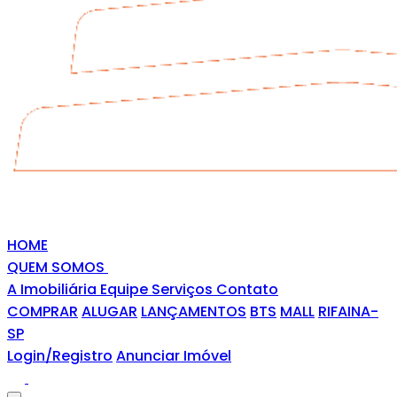
HOME
QUEM SOMOS
A Imobiliária
Equipe
Serviços
Contato
COMPRAR
ALUGAR
LANÇAMENTOS
BTS
MALL
RIFAINA-
SP
Login/Registro
Anunciar Imóvel