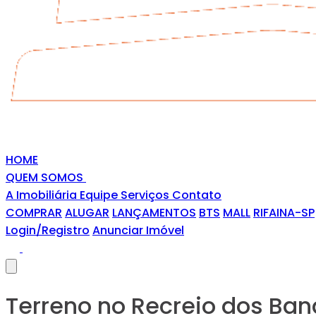
HOME
QUEM SOMOS
A Imobiliária
Equipe
Serviços
Contato
COMPRAR
ALUGAR
LANÇAMENTOS
BTS
MALL
RIFAINA-SP
Login/Registro
Anunciar Imóvel
Terreno no Recreio dos Ban