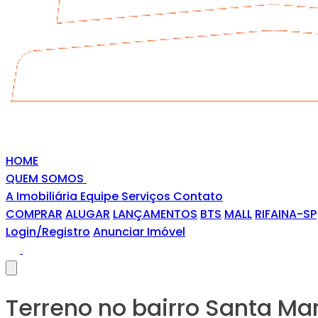
HOME
QUEM SOMOS
A Imobiliária
Equipe
Serviços
Contato
COMPRAR
ALUGAR
LANÇAMENTOS
BTS
MALL
RIFAINA-SP
Login/Registro
Anunciar Imóvel
Terreno no bairro Santa Ma