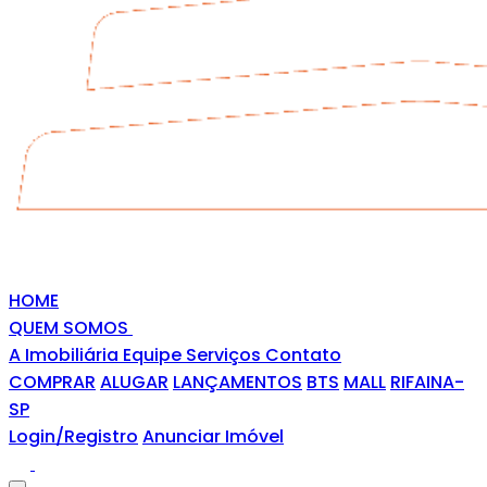
HOME
QUEM SOMOS
A Imobiliária
Equipe
Serviços
Contato
COMPRAR
ALUGAR
LANÇAMENTOS
BTS
MALL
RIFAINA-
SP
Login/Registro
Anunciar Imóvel