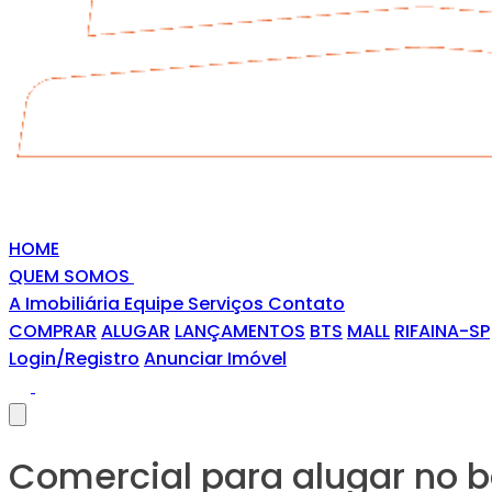
HOME
QUEM SOMOS
A Imobiliária
Equipe
Serviços
Contato
COMPRAR
ALUGAR
LANÇAMENTOS
BTS
MALL
RIFAINA-SP
Login/Registro
Anunciar Imóvel
Comercial para alugar no b