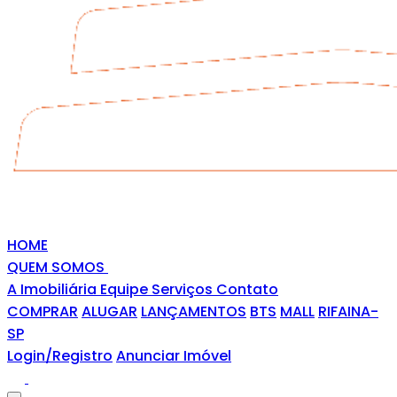
HOME
QUEM SOMOS
A Imobiliária
Equipe
Serviços
Contato
COMPRAR
ALUGAR
LANÇAMENTOS
BTS
MALL
RIFAINA-
SP
Login/Registro
Anunciar Imóvel