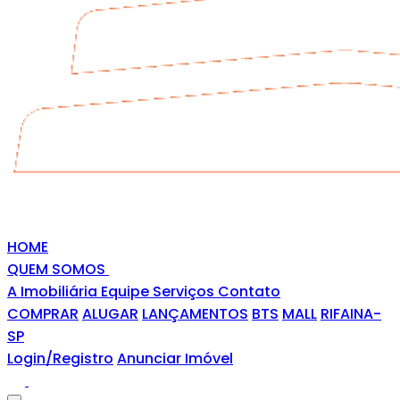
HOME
QUEM SOMOS
A Imobiliária
Equipe
Serviços
Contato
COMPRAR
ALUGAR
LANÇAMENTOS
BTS
MALL
RIFAINA-
SP
Login/Registro
Anunciar Imóvel