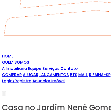
HOME
QUEM SOMOS
A Imobiliária
Equipe
Serviços
Contato
COMPRAR
ALUGAR
LANÇAMENTOS
BTS
MALL
RIFAINA-SP
Login/Registro
Anunciar Imóvel
Casa no Jardim Nenê Gom