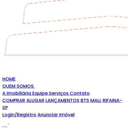
HOME
QUEM SOMOS
A Imobiliária
Equipe
Serviços
Contato
COMPRAR
ALUGAR
LANÇAMENTOS
BTS
MALL
RIFAINA-
SP
Login/Registro
Anunciar Imóvel