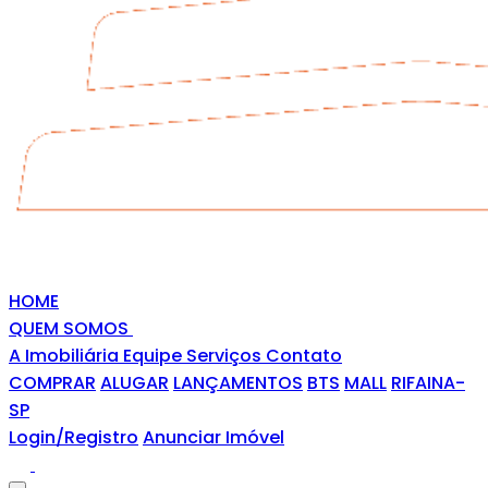
HOME
QUEM SOMOS
A Imobiliária
Equipe
Serviços
Contato
COMPRAR
ALUGAR
LANÇAMENTOS
BTS
MALL
RIFAINA-
SP
Login/Registro
Anunciar Imóvel