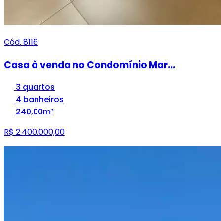
Cód. 8116
Casa à venda no Condomínio Mar...
3 quartos
4 banheiros
240,00m²
R$ 2.400.000,00