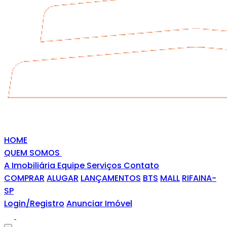
HOME
QUEM SOMOS
A Imobiliária
Equipe
Serviços
Contato
COMPRAR
ALUGAR
LANÇAMENTOS
BTS
MALL
RIFAINA-
SP
Login/Registro
Anunciar Imóvel