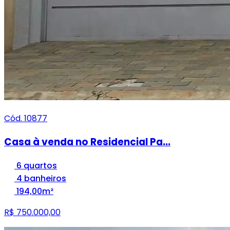
Cód. 10877
Casa à venda no Residencial Pa...
6 quartos
4 banheiros
194,00m²
R$ 750.000,00