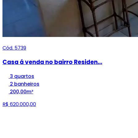
Cód. 5739
Casa á venda no bairro Residen...
3 quartos
2 banheiros
200,00m²
R$ 620.000,00